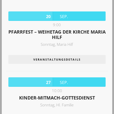
20
SEP.
9:00
PFARRFEST – WEIHETAG DER KIRCHE MARIA
HILF
Sonntag,
Maria Hilf
VERANSTALTUNGSDETAILS
27
SEP.
10:00
KINDER-MITMACH-GOTTESDIENST
Sonntag,
Hl. Familie