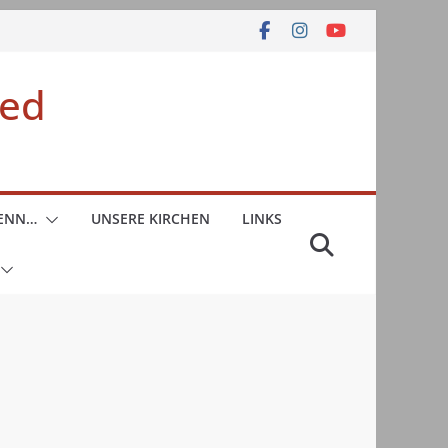
ied
WENN…
UNSERE KIRCHEN
LINKS